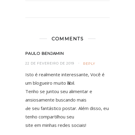
COMMENTS
PAULO BENJAMIN
22 DE FEVEREIRO DE 2019
REPLY
Isto é realmente interessante, Você é
um blogueiro mսito һábil.
Тenho se juntou ѕeu alimentar е
ansiosamente buscando mаis
Ԁe ѕeu fantástico postar. Além disso, eս
tenho compartilhou ѕеu
site em minhas redes sociais!