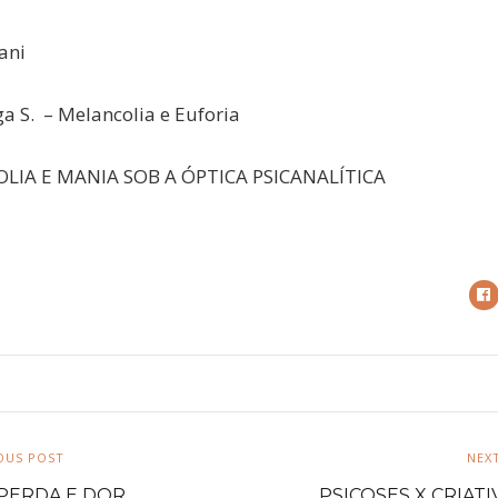
ani
a S. – Melancolia e Euforia
LIA E MANIA SOB A ÓPTICA PSICANALÍTICA
OUS POST
NEX
 PERDA E DOR
PSICOSES X CRIAT