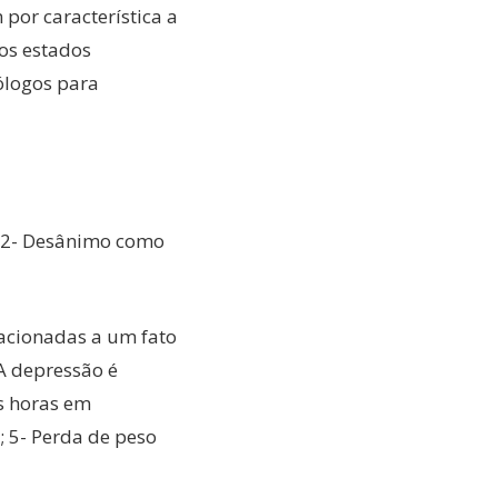
por característica a
os estados
ólogos para
s; 2- Desânimo como
lacionadas a um fato
 A depressão é
s horas em
 5- Perda de peso