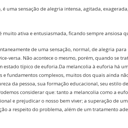
o, é uma sensação de alegria intensa, agitada, exagerada
 muito ativa e entusiasmada, ficando sempre ansiosa q
taneamente de uma sensação, normal, de alegria para
e vice-versa. Não acontece o mesmo, porém, quando se tra
 estado típico de euforia.Da melancolia à euforia há u
es e fundamentos complexos, muitos dos quais ainda nã
ureza da pessoa, sua formação educacional, seu estilo de
Podemos considerar que: tanto a melancolia como a eufo
ional e prejudicar o nosso bem viver; a superação de u
ação a respeito do problema, além de um tratamento ad